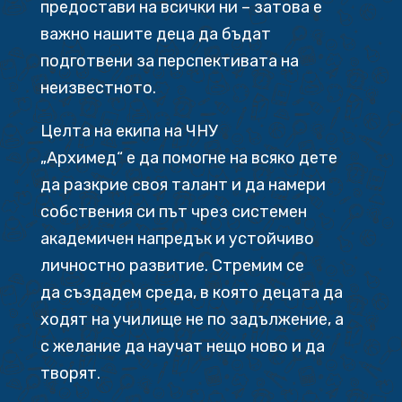
предостави на всички ни – затова е
важно нашите деца да бъдат
подготвени за перспективата на
неизвестното.
Целта на екипа на ЧНУ
„Архимед“ е да помогне на всяко дете
да разкрие своя талант и да намери
собствения си път чрез системен
академичен напредък и устойчиво
личностно развитие. Стремим се
да създадем среда, в която децата да
ходят на училище не по задължение, а
с желание да научат нещо ново и да
творят.