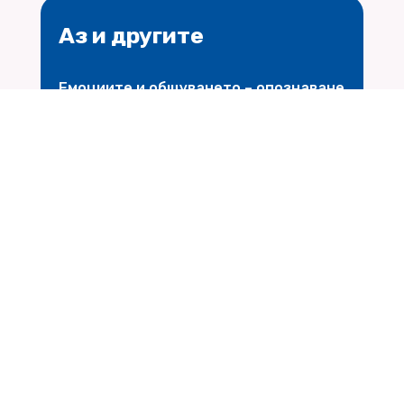
Аз и другите
Емоциите и общуването – опознаване
и овладяване
$
Научи повече