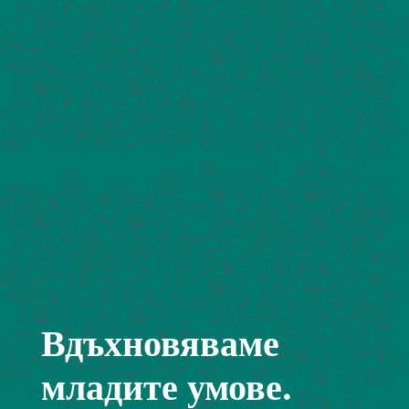
Вдъхновяваме
младите умове.