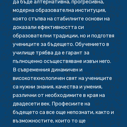
да бъде алтернативна, прогресивна,
модерна образователна институция,
която стъпва на стабилните основи на
доказали ефективността си
образователни традиции, но и подготвя
учениците за бъдещето. Обучението в
училище трябва да е гарант за
пълноценно осъществяване извън него.
В съвременния динамичен и
високотехнологичен свят на учениците
са нужни знания, качества и умения,
различни от необходимите в края на
двадесети век. Професиите на
бъдещето са все още непознати, както и
възможностите, които то ще