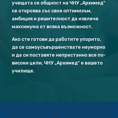
учещата се общност на ЧНУ „Архимед“
се откроява със своя оптимизъм,
амбиция и решителност да извлече
максимума от всяка възможност.
Ако сте готови да работите упорито,
да се самоусъвършенствате неуморно
и да си поставяте непрестанно все по-
високи цели, ЧНУ „Архимед“ е вашето
училище.