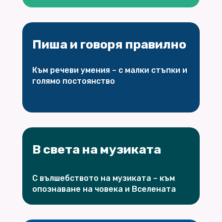
Пиша и говоря правилно
Към речеви умения – с малки стъпки и
голямо постоянство
В света на музиката
С вълшебството на музиката – към
опознаване на човека и Вселената