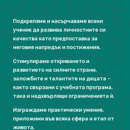
Подкрепяме и насърчаваме всеки
ученик да развива личностните си
качества като предпоставка за
неговия напредък и постижения.
Стимулираме откриването и
развитието на силните страни,
заложбите и талантите на децата –
както свързани с учебната програма,
така и надхвърлящи ограниченията ѝ.
Изграждаме практически умения,
приложими във всяка сфера и етап от
живота.