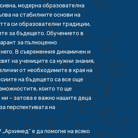
есивна, модерна образователна
ъпва на стабилните основи на
тта си образователни традиции,
ите за бъдещето. Обучението в
гарант за пълноценно
него. В съвременния динамичен и
вят на учениците са нужни знания,
азлични от необходимите в края на
сиите на бъдещето са все още
ъзможностите, които то ще
 ни – затова е важно нашите деца
за перспективата на
 „Архимед“ е да помогне на всяко