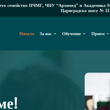
то семейство ПЧМГ, ЧНУ “Архимед” и Академика МР 
Цариградско шосе № 11
Начало
За нас
Обучение
Прием
ме!