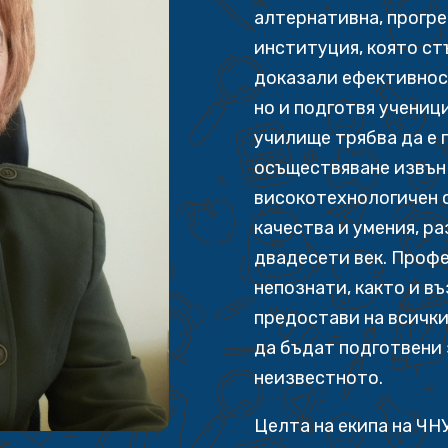
алтернативна, прогр
институция, която ст
доказали ефективнос
но и подготвя учениц
училище трябва да е 
осъществяване извън 
високотехнологичен с
качества и умения, р
двадесети век. Профе
непознати, както и в
предостави на всички
да бъдат подготвени 
неизвестното.
Целта на екипа на ЧНУ