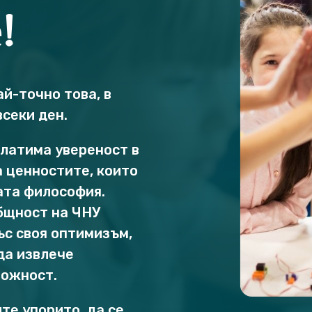
!
ай-точно това, в
всеки ден.
клатима увереност в
а ценностите, които
ата философия.
бщност на ЧНУ
ъс своя оптимизъм,
да извлече
можност.
те упорито, да се