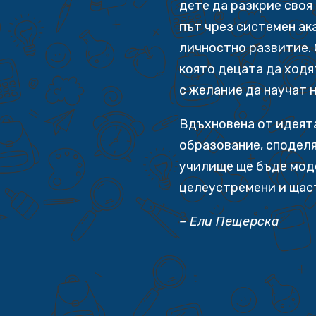
дете да разкрие своя
път чрез системен ак
личностно развитие. 
която децата да ходя
с желание да научат 
Вдъхновена от идеята
образование, споделя
училище ще бъде мод
целеустремени и щас
– Ели Пещерска