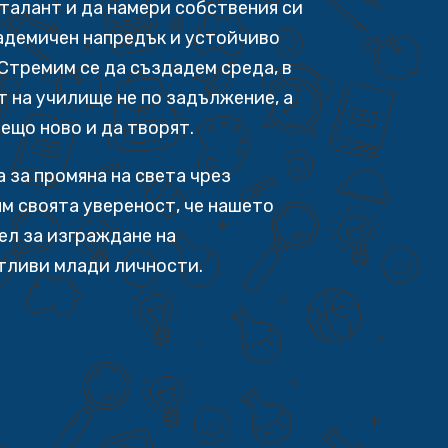
 талант и да намери собствения си
адемичен напредък и устойчиво
Стремим се да създадем среда, в
т на училище не по задължение, а
нещо ново и да творят.
 за промяна на света чрез
м своята увереност, че нашето
ел за изграждане на
тливи млади личности.