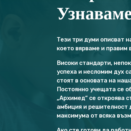
Узнаваме
Тези три думи описват н
което вярваме и правим 
Високи стандарти, непо
успеха и несломим дух с
стоят в основата на наш
Постоянно учещата се о
„Архимед“ се откроява с
амбиция и решителност 
максимума от всяка въз
Ако сте готови да работи