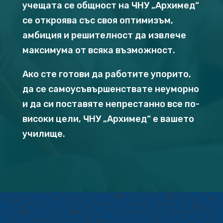
учещата се общност на ЧНУ „Архимед“
се откроява със своя оптимизъм,
амбиция и решителност да извлече
максимума от всяка възможност.
Ако сте готови да работите упорито,
да се самоусъвършенствате неуморно
и да си поставяте непрестанно все по-
високи цели, ЧНУ „Архимед“ е вашето
училище.