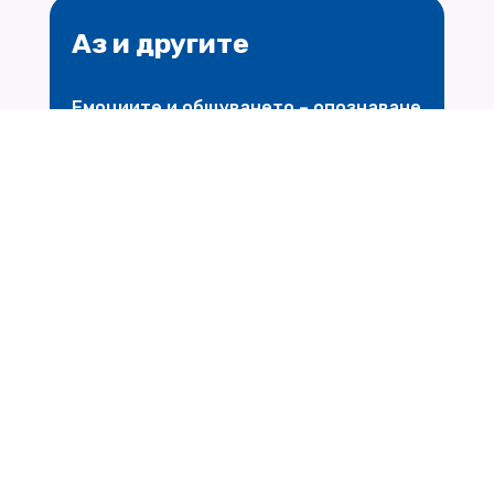
Аз и другите
Емоциите и общуването – опознаване
и овладяване
$
Научи повече