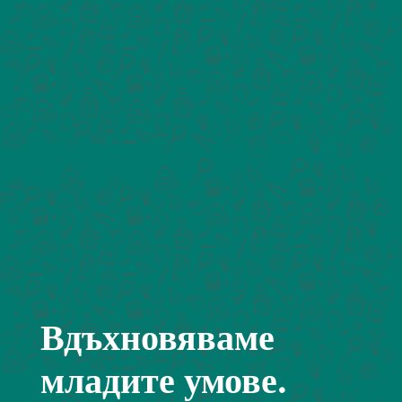
Вдъхновяваме
младите умове.