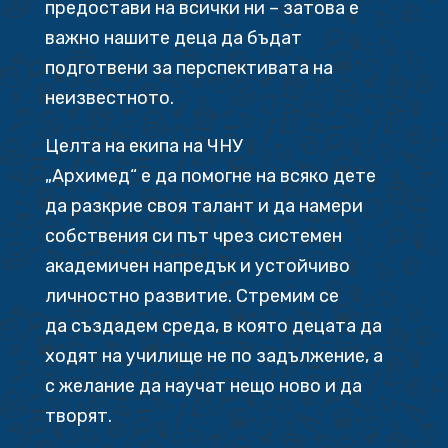
предостави на всички ни – затова е
важно нашите деца да бъдат
подготвени за перспективата на
неизвестното.
Целта на екипа на ЧНУ
„Архимед“ е да помогне на всяко дете
да разкрие своя талант и да намери
собствения си път чрез системен
академичен напредък и устойчиво
личностно развитие. Стремим се
да създадем среда, в която децата да
ходят на училище не по задължение, а
с желание да научат нещо ново и да
творят.