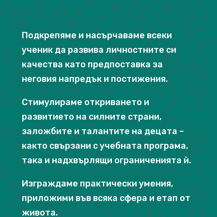
Подкрепяме и насърчаваме всеки
ученик да развива личностните си
качества като предпоставка за
неговия напредък и постижения.
Стимулираме откриването и
развитието на силните страни,
заложбите и талантите на децата –
както свързани с учебната програма,
така и надхвърлящи ограниченията ѝ.
Изграждаме практически умения,
приложими във всяка сфера и етап от
живота.