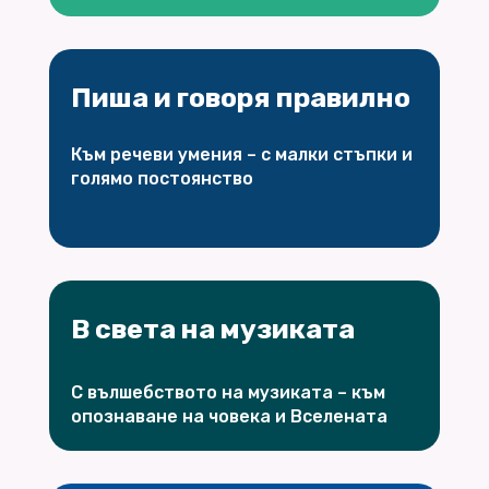
Пиша и говоря правилно
Към речеви умения – с малки стъпки и
голямо постоянство
В света на музиката
С вълшебството на музиката – към
опознаване на човека и Вселената