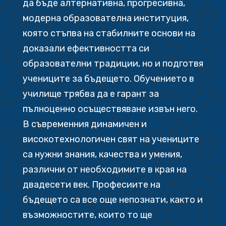
да бъде алтернативна, прогресивна,
модерна образователна институция,
която стъпва на стабилните основи на
доказали ефективността си
образователни традиции, но и подготвя
учениците за бъдещето. Обучението в
училище трябва да е гарант за
пълноценно осъществяване извън него.
В съвременния динамичен и
високотехнологичен свят на учениците
са нужни знания, качества и умения,
различни от необходимите в края на
двадесети век. Професиите на
бъдещето са все още непознати, както и
възможностите, които то ще