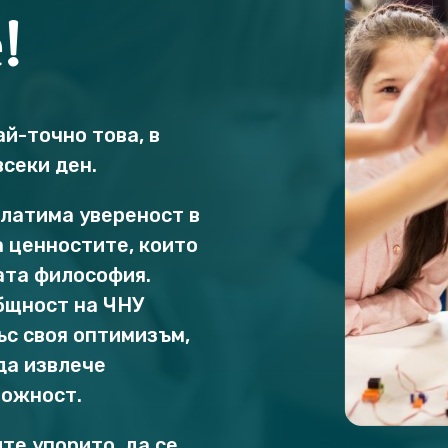
!
ай-точно това, в
всеки ден.
клатима увереност в
а ценностите, които
ата философия.
бщност на ЧНУ
ъс своя оптимизъм,
да извлече
можност.
те упорито, да се