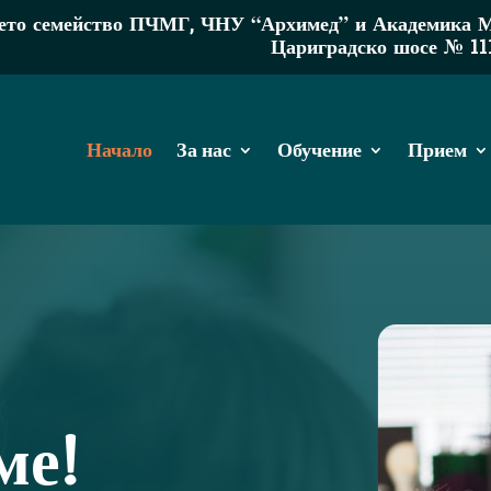
то семейство ПЧМГ, ЧНУ “Архимед” и Академика МР 
Цариградско шосе № 11
Начало
За нас
Обучение
Прием
ме!