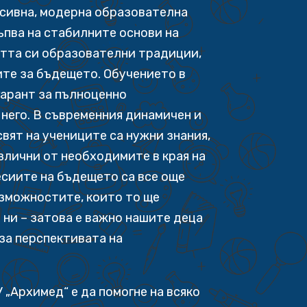
есивна, модерна образователна
ъпва на стабилните основи на
тта си образователни традиции,
ите за бъдещето. Обучението в
гарант за пълноценно
него. В съвременния динамичен и
вят на учениците са нужни знания,
азлични от необходимите в края на
сиите на бъдещето са все още
ъзможностите, които то ще
 ни – затова е важно нашите деца
за перспективата на
 „Архимед“ е да помогне на всяко