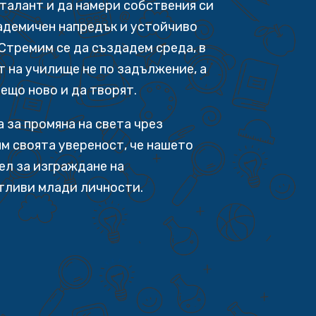
 талант и да намери собствения си
адемичен напредък и устойчиво
Стремим се да създадем среда, в
т на училище не по задължение, а
нещо ново и да творят.
 за промяна на света чрез
м своята увереност, че нашето
ел за изграждане на
тливи млади личности.