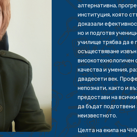
алтернативна, прогр
институция, която ст
доказали ефективнос
но и подготвя учениц
училище трябва да е 
осъществяване извън 
високотехнологичен с
качества и умения, р
двадесети век. Профе
непознати, както и в
предостави на всички
да бъдат подготвени 
неизвестното.
Целта на екипа на ЧНУ