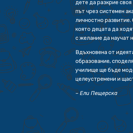
дете да разкрие своя
път чрез системен ак
личностно развитие. 
която децата да ходя
с желание да научат 
Вдъхновена от идеята
образование, споделя
училище ще бъде мод
целеустремени и щас
– Ели Пещерска