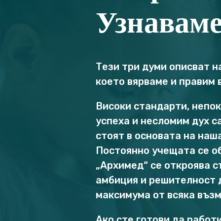
Узнаваме
Тези три думи описват н
което вярваме и правим 
Високи стандарти, непо
успеха и несломим дух с
стоят в основата на наш
Постоянно учещата се о
„Архимед“ се откроява с
амбиция и решителност 
максимума от всяка въз
Ако сте готови да работи