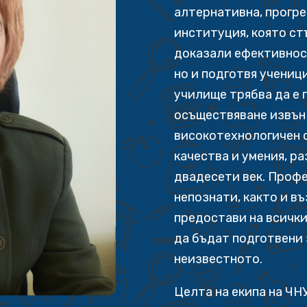
алтернативна, прогр
институция, която ст
доказали ефективнос
но и подготвя учениц
училище трябва да е 
осъществяване извън 
високотехнологичен с
качества и умения, р
двадесети век. Профе
непознати, както и в
предостави на всички
да бъдат подготвени 
неизвестното.
Целта на екипа на ЧНУ