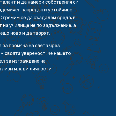
 талант и да намери собствения си
адемичен напредък и устойчиво
Стремим се да създадем среда, в
т на училище не по задължение, а
нещо ново и да творят.
 за промяна на света чрез
м своята увереност, че нашето
ел за изграждане на
тливи млади личности.