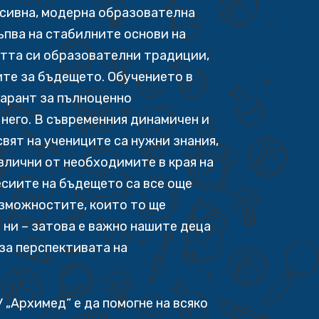
есивна, модерна образователна
ъпва на стабилните основи на
тта си образователни традиции,
ите за бъдещето. Обучението в
гарант за пълноценно
него. В съвременния динамичен и
вят на учениците са нужни знания,
азлични от необходимите в края на
сиите на бъдещето са все още
ъзможностите, които то ще
 ни – затова е важно нашите деца
за перспективата на
 „Архимед“ е да помогне на всяко