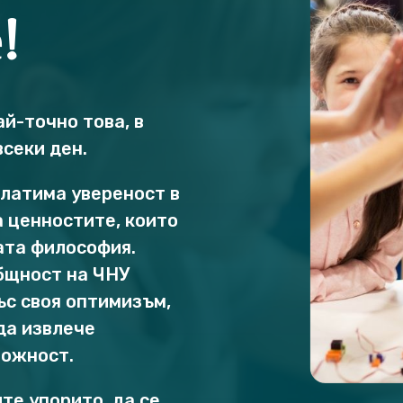
!
ай-точно това, в
всеки ден.
клатима увереност в
а ценностите, които
ата философия.
бщност на ЧНУ
ъс своя оптимизъм,
да извлече
можност.
те упорито, да се