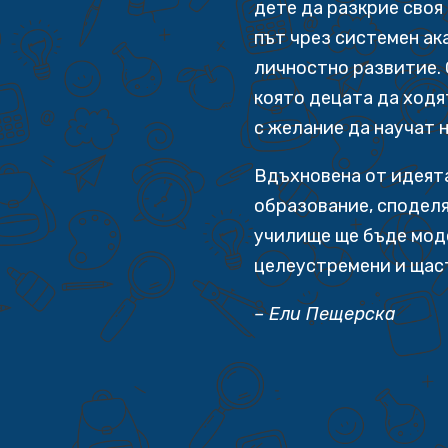
дете да разкрие своя
път чрез системен ак
личностно развитие. 
която децата да ходя
с желание да научат 
Вдъхновена от идеята
образование, споделя
училище ще бъде мод
целеустремени и щас
– Ели Пещерска