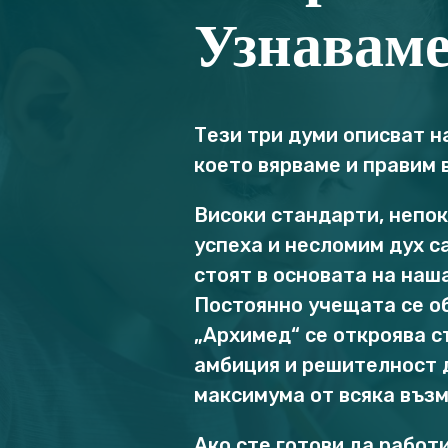
Узнаваме
Тези три думи описват н
което вярваме и правим 
Високи стандарти, непо
успеха и несломим дух с
стоят в основата на наш
Постоянно учещата се о
„Архимед“ се откроява с
амбиция и решителност 
максимума от всяка въз
Ако сте готови да работи