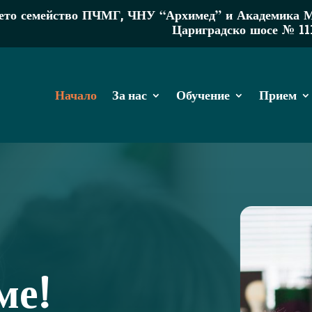
то семейство ПЧМГ, ЧНУ “Архимед” и Академика МР 
Цариградско шосе № 11
Начало
За нас
Обучение
Прием
ме!