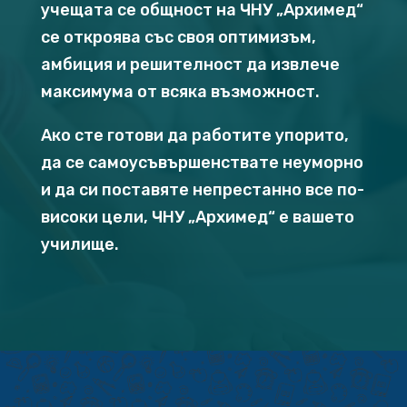
учещата се общност на ЧНУ „Архимед“
се откроява със своя оптимизъм,
амбиция и решителност да извлече
максимума от всяка възможност.
Ако сте готови да работите упорито,
да се самоусъвършенствате неуморно
и да си поставяте непрестанно все по-
високи цели, ЧНУ „Архимед“ е вашето
училище.