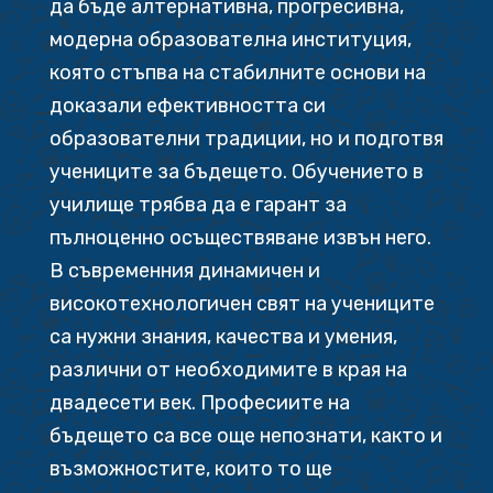
да бъде алтернативна, прогресивна,
модерна образователна институция,
която стъпва на стабилните основи на
доказали ефективността си
образователни традиции, но и подготвя
учениците за бъдещето. Обучението в
училище трябва да е гарант за
пълноценно осъществяване извън него.
В съвременния динамичен и
високотехнологичен свят на учениците
са нужни знания, качества и умения,
различни от необходимите в края на
двадесети век. Професиите на
бъдещето са все още непознати, както и
възможностите, които то ще