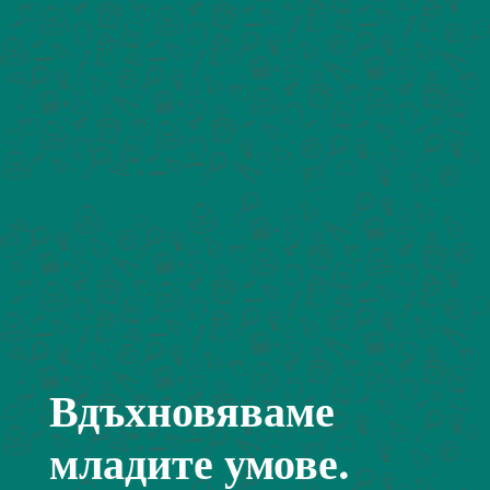
Вдъхновяваме
младите умове.