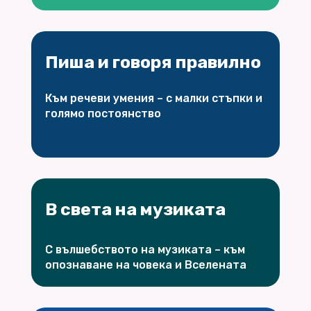
Пиша и говоря правилно
Към речеви умения – с малки стъпки и
голямо постоянство
В света на музиката
С вълшебството на музиката – към
опознаване на човека и Вселената