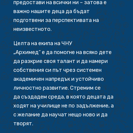
предостави на всички ни – затова е
важно нашите деца да бъдат
подготвени за перспективата на
неизвестното.
Целта на екипа на ЧНУ
„Архимед“ е да помогне на всяко дете
да разкрие своя талант и да намери
собствения си път чрез системен
академичен напредък и устойчиво
личностно развитие. Стремим се
да създадем среда, в която децата да
ходят на училище не по задължение, а
с желание да научат нещо ново и да
творят.