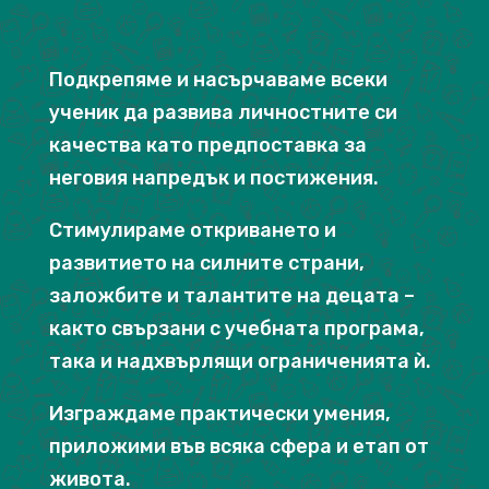
Подкрепяме и насърчаваме всеки
ученик да развива личностните си
качества като предпоставка за
неговия напредък и постижения.
Стимулираме откриването и
развитието на силните страни,
заложбите и талантите на децата –
както свързани с учебната програма,
така и надхвърлящи ограниченията ѝ.
Изграждаме практически умения,
приложими във всяка сфера и етап от
живота.