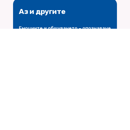
Аз и другите
Емоциите и общуването – опознаване
и овладяване
$
Научи повече