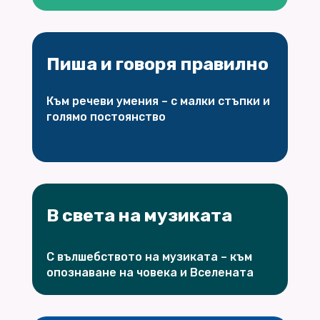
Пиша и говоря правилно
Към речеви умения – с малки стъпки и
голямо постоянство
В света на музиката
С вълшебството на музиката – към
опознаване на човека и Вселената