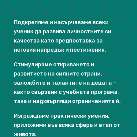
Подкрепяме и насърчаваме всеки
ученик да развива личностните си
качества като предпоставка за
неговия напредък и постижения.
Стимулираме откриването и
развитието на силните страни,
заложбите и талантите на децата –
както свързани с учебната програма,
така и надхвърлящи ограниченията ѝ.
Изграждаме практически умения,
приложими във всяка сфера и етап от
живота.