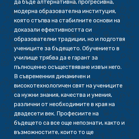
да бъде алтернативна, прогресивна,
модерна образователна институция,
която стъпва на стабилните основи на
доказали ефективността си
образователни традиции, но и подготвя
учениците за бъдещето. Обучението в
училище трябва да е гарант за
пълноценно осъществяване извън него.
В съвременния динамичен и
високотехнологичен свят на учениците
са нужни знания, качества и умения,
различни от необходимите в края на
двадесети век. Професиите на
бъдещето са все още непознати, както и
възможностите, които то ще