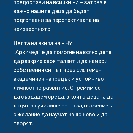
предостави на всички ни – затова е
важно нашите деца да бъдат
подготвени за перспективата на
неизвестното.
Целта на екипа на ЧНУ
„Архимед“ е да помогне на всяко дете
да разкрие своя талант и да намери
собствения си път чрез системен
академичен напредък и устойчиво
личностно развитие. Стремим се
да създадем среда, в която децата да
ходят на училище не по задължение, а
с желание да научат нещо ново и да
творят.