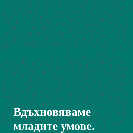
Вдъхновяваме
младите умове.