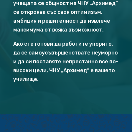
учещата се общност на ЧНУ „Архимед“
се откроява със своя оптимизъм,
амбиция и решителност да извлече
максимума от всяка възможност.
Ако сте готови да работите упорито,
да се самоусъвършенствате неуморно
и да си поставяте непрестанно все по-
високи цели, ЧНУ „Архимед“ е вашето
училище.