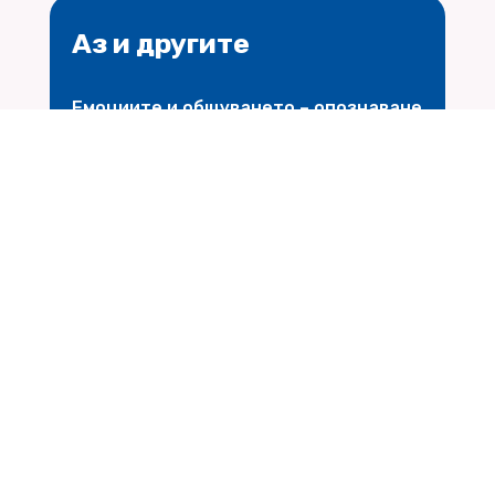
Аз и другите
Емоциите и общуването – опознаване
и овладяване
$
Научи повече