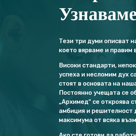
Узнаваме
Тези три думи описват н
което вярваме и правим 
Високи стандарти, непо
успеха и несломим дух с
стоят в основата на наш
Постоянно учещата се о
„Архимед“ се откроява с
амбиция и решителност 
максимума от всяка въз
Ако сте готови да работи