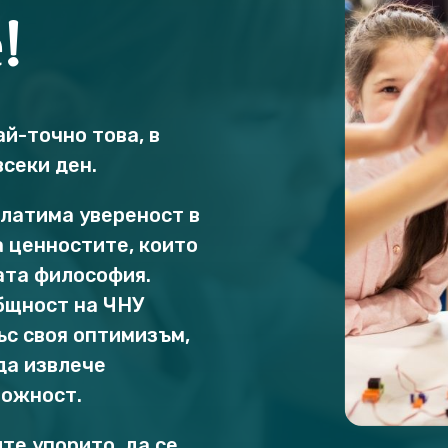
!
ай-точно това, в
всеки ден.
клатима увереност в
а ценностите, които
ата философия.
бщност на ЧНУ
ъс своя оптимизъм,
да извлече
можност.
те упорито, да се