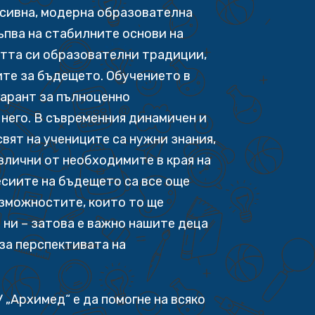
есивна, модерна образователна
ъпва на стабилните основи на
тта си образователни традиции,
ите за бъдещето. Обучението в
гарант за пълноценно
него. В съвременния динамичен и
вят на учениците са нужни знания,
азлични от необходимите в края на
сиите на бъдещето са все още
ъзможностите, които то ще
 ни – затова е важно нашите деца
за перспективата на
 „Архимед“ е да помогне на всяко