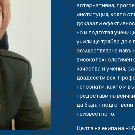
алтернативна, прогр
институция, която ст
доказали ефективнос
но и подготвя учениц
училище трябва да е 
осъществяване извън 
високотехнологичен с
качества и умения, р
двадесети век. Профе
непознати, както и в
предостави на всички
да бъдат подготвени 
неизвестното.
Целта на екипа на ЧНУ