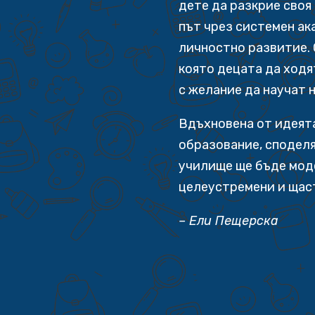
дете да разкрие своя
път чрез системен ак
личностно развитие. 
която децата да ходя
с желание да научат 
Вдъхновена от идеята
образование, споделя
училище ще бъде мод
целеустремени и щас
– Ели Пещерска