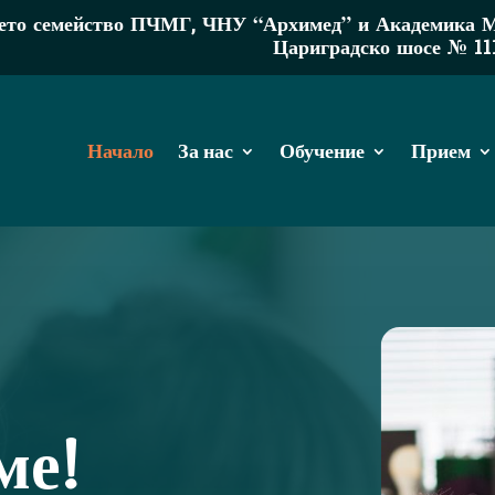
то семейство ПЧМГ, ЧНУ “Архимед” и Академика МР 
Цариградско шосе № 11
Начало
За нас
Обучение
Прием
ме!