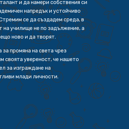
 талант и да намери собствения си
адемичен напредък и устойчиво
Стремим се да създадем среда, в
т на училище не по задължение, а
нещо ново и да творят.
 за промяна на света чрез
м своята увереност, че нашето
ел за изграждане на
тливи млади личности.