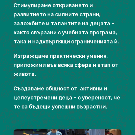
Стимулираме откриването и
развитието на силните страни,
заложбите и талантите на децата –
както свързани с учебната програма,
така и надхвърлящи ограниченията ѝ.
Изграждаме практически умения,
приложими във всяка сфера и етап от
живота.
Създаваме общност от активни и
целеустремени деца – с увереност, че
те са бъдещи успешни възрастни.