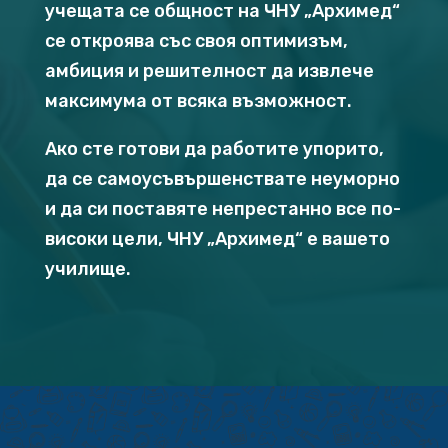
учещата се общност на ЧНУ „Архимед“
се откроява със своя оптимизъм,
амбиция и решителност да извлече
максимума от всяка възможност.
Ако сте готови да работите упорито,
да се самоусъвършенствате неуморно
и да си поставяте непрестанно все по-
високи цели, ЧНУ „Архимед“ е вашето
училище.