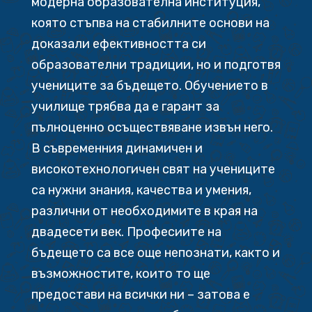
модерна образователна институция,
която стъпва на стабилните основи на
доказали ефективността си
образователни традиции, но и подготвя
учениците за бъдещето. Обучението в
училище трябва да е гарант за
пълноценно осъществяване извън него.
В съвременния динамичен и
високотехнологичен свят на учениците
са нужни знания, качества и умения,
различни от необходимите в края на
двадесети век. Професиите на
бъдещето са все още непознати, както и
възможностите, които то ще
предостави на всички ни – затова е