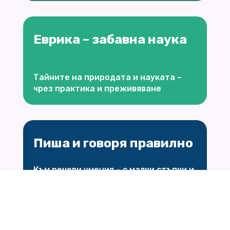
Еврика – забавна наука
Тайните на природата и науката –
чрез практика и преживяване
Пиша и говоря правилно
Към речеви умения – с малки стъпки и
голямо постоянство