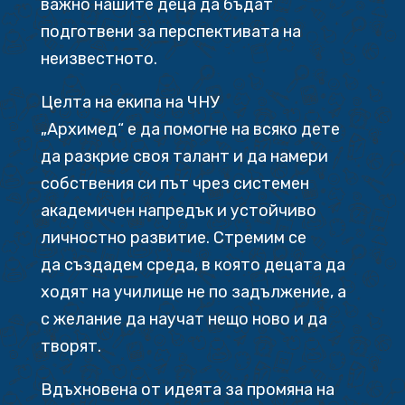
важно нашите деца да бъдат
подготвени за перспективата на
неизвестното.
Целта на екипа на ЧНУ
„Архимед“ е да помогне на всяко дете
да разкрие своя талант и да намери
собствения си път чрез системен
академичен напредък и устойчиво
личностно развитие. Стремим се
да създадем среда, в която децата да
ходят на училище не по задължение, а
с желание да научат нещо ново и да
творят.
Вдъхновена от идеята за промяна на