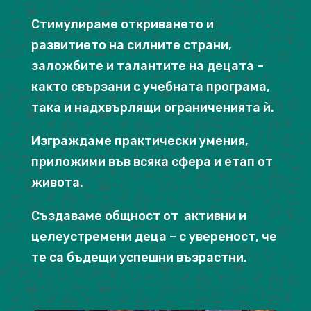
Стимулираме откриването и
развитието на силните страни,
заложбите и талантите на децата –
както свързани с учебната програма,
така и надхвърлящи ограниченията ѝ.
Изграждаме практически умения,
приложими във всяка сфера и етап от
живота.
Създаваме общност от активни и
целеустремени деца – с увереност, че
те са бъдещи успешни възрастни.