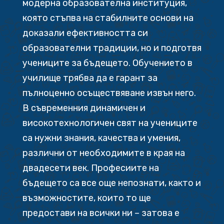
модерна образователна институция,
която стъпва на стабилните основи на
доказали ефективността си
образователни традиции, но и подготвя
учениците за бъдещето. Обучението в
училище трябва да е гарант за
пълноценно осъществяване извън него.
В съвременния динамичен и
високотехнологичен свят на учениците
са нужни знания, качества и умения,
различни от необходимите в края на
двадесети век. Професиите на
бъдещето са все още непознати, както и
възможностите, които то ще
предостави на всички ни – затова е