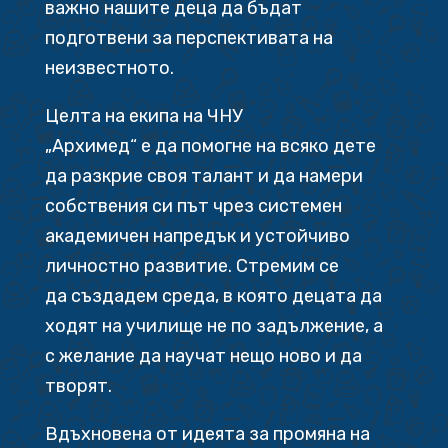
важно нашите деца да бъдат
подготвени за перспективата на
неизвестното.
Целта на екипа на ЧНУ
„Архимед“ е да помогне на всяко дете
да разкрие своя талант и да намери
собствения си път чрез системен
академичен напредък и устойчиво
личностно развитие. Стремим се
да създадем среда, в която децата да
ходят на училище не по задължение, а
с желание да научат нещо ново и да
творят.
Вдъхновена от идеята за промяна на