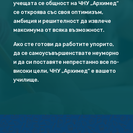
учещата се общност на ЧНУ „Архимед“
се откроява със своя оптимизъм,
амбиция и решителност да извлече
максимума от всяка възможност.
Ако сте готови да работите упорито,
да се самоусъвършенствате неуморно
и да си поставяте непрестанно все по-
високи цели, ЧНУ „Архимед“ е вашето
училище.