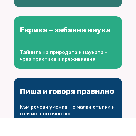
Еврика – забавна наука
Тайните на природата и науката –
чрез практика и преживяване
Пиша и говоря правилно
Към речеви умения – с малки стъпки и
голямо постоянство